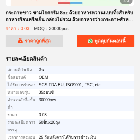
2/3
กระดาษขาว ชามไอศกรีม 8oz ถ้วยอาหารหวานแบบทิ้งสําหรับ
อาหารร้อนหรือเย็น กล่องไม่รวม ถ้วยอาหารว่างกระดาษสําหรับ
ซุนเด่ ซุปโยกต์แข็ง
ราคา：0.03
MOQ：30000pcs
ราคาถูกที่สุด
พูดคุยกันตอนนี้
รายละเอียดสินค้า
สถานที่กำเนิด
จีน
ชื่อแบรนด์
OEM
ได้รับการรับรอง
SGS FDA EU, ISO9001, FSC, etc.
หมายเลขรุ่น
35ออนซ์
จำนวนสั่งซื้อขั้น
30000pcs
ต่ำ
ราคา
0.03
รายละเอียดการ
50ชิ้นx20ถุง
บรรจุ
เวลาการส่งมอบ
25 วันหลังจากได้รับการชำระเงิน