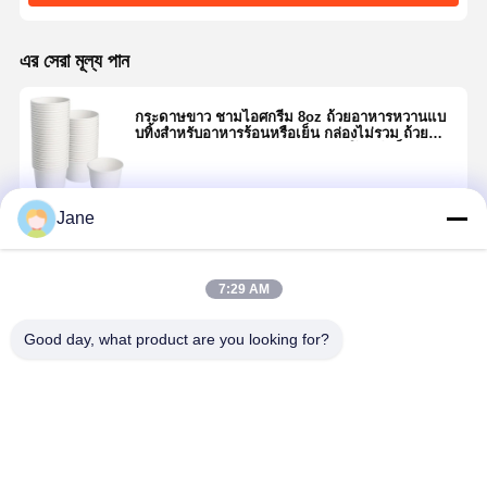
এর সেরা মূল্য পান
กระดาษขาว ชามไอศกรีม 8oz ถ้วยอาหารหวานแบ
บทิ้งสําหรับอาหารร้อนหรือเย็น กล่องไม่รวม ถ้วย
อาหารว่างกระดาษสําหรับซุนเด่ ซุปโยกต์แข็ง
Jane
চালিয়ে
7:29 AM
แนะนำผลิตภัณฑ์
Good day, what product are you looking for?
กระดาษขาว
ถ้วยไอศกรีมสี
ถ้วยไอศกรีม
ถ้วยกระดาษ
ชามไอศกรีม
ขาวที่ใช้ครั้ง
แบบใช้แล้วทิ้ง
สำหรับของ