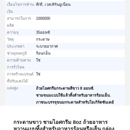
เงื่อนไขการชำระ
ที/ที, เวสเทิร์นยูเนี่ยน
เงิน
สามารถในการ
1000000
ผลิต
ความจุ
35ออนซ์
วัสดุ
กระดาษ
ประเภทฝา
ระบายอากาศ
ช่วงอุณหภูมิ
ร้อน/เย็น
ความต้านทาน
ใช่
การรั่วไหล
การสร้างแบรนด์
ใช่
ที่ปรับแต่งได้
แสงสูง:
,
ถ้วยไอศกรีมกระดาษสีขาว 8 ออนซ์
,
ชามขนมแบบใช้แล้วทิ้งสำหรับอาหารร้อนเย็น
ภาชนะบรรจุขนมกระดาษสำหรับโยเกิร์ตซันเดย์
กระดาษขาว ชามไอศกรีม 8oz ถ้วยอาหาร
หวานแบบทิ้งสําหรับอาหารร้อนหรือเย็น กล่อง