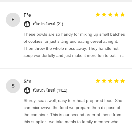
F*e
F
เป็นประโยชน์ (21)
These bowls are so handy for mixing up small batches
of cookies, or just sitting and eating cereal at night.
Then throw the whole mess away. They handle hot
soup wonderfully and just make it more fun to eat. Try
them. You won't be disappointed. You'll find 100s of
ways to use them.
S*n
S
เป็นประโยชน์ (4411)
Sturdy, seals well, easy to reheat prepared food. She
can microwave the food we prepare then dispose of
the container. This is our second order of these from
this supplier. .we take meals to family member who
has special needs.