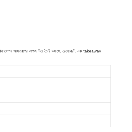
ৈব বিঘ্নযোগ্য আস্তরণের কাগজ দিয়ে তৈরি,ক্যাফে, রেস্তোরাঁ, এবং takeaway