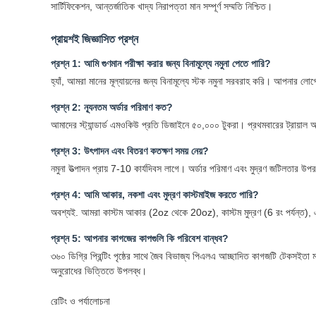
সার্টিফিকেশন, আন্তর্জাতিক খাদ্য নিরাপত্তা মান সম্পূর্ণ সম্মতি নিশ্চিত।
প্রায়শই জিজ্ঞাসিত প্রশ্ন
প্রশ্ন 1: আমি গুণমান পরীক্ষা করার জন্য বিনামূল্যে নমুনা পেতে পারি?
হ্যাঁ, আমরা মানের মূল্যায়নের জন্য বিনামূল্যে স্টক নমুনা সরবরাহ করি। আপনার 
প্রশ্ন 2: ন্যূনতম অর্ডার পরিমাণ কত?
আমাদের স্ট্যান্ডার্ড এমওকিউ প্রতি ডিজাইনে ৫০,০০০ টুকরা। প্রথমবারের ট্রায়াল
প্রশ্ন 3: উৎপাদন এবং বিতরণ কতক্ষণ সময় নেয়?
নমুনা উত্পাদন প্রায় 7-10 কার্যদিবস লাগে। অর্ডার পরিমাণ এবং মুদ্রণ জটিলতার উপর
প্রশ্ন 4: আমি আকার, নকশা এবং মুদ্রণ কাস্টমাইজ করতে পারি?
অবশ্যই. আমরা কাস্টম আকার (2oz থেকে 20oz), কাস্টম মুদ্রণ (6 রং পর্যন্ত), 
প্রশ্ন 5: আপনার কাগজের কাপগুলি কি পরিবেশ বান্ধব?
৩৬০ ডিগ্রি প্রিন্টিং পৃষ্ঠের সাথে জৈব বিভাজ্য পিএলএ আচ্ছাদিত কাগজটি টেকসইতা 
অনুরোধের ভিত্তিতে উপলব্ধ।
রেটিং ও পর্যালোচনা