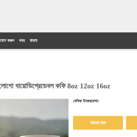
যোগ করুন
খবর
মামলা
স্টম লোগো বায়োডিগ্রেডেবল কফি 8oz 12oz 16oz
বেসিক ইনফরমেশন
ভালো দাম