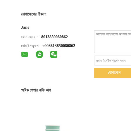
যোগাযোগের ঠিকানা
Jane
ফোন নম্বর :
+8613850080862
হোয়াটসঅ্যাপ :
+
008613850080862
যোগাযোগ
অধিক পেপার কফি কাপ