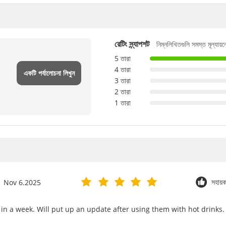
নিম্নলিখিতগুলি সমস্ত মূল্যায়
রেটিং স্ন্যাপশট
5 তারা
4 তারা
একটি পর্যালোচনা লিখুন
3 তারা
2 তারা
1 তারা
Nov 6.2025
সহায়
 in a week. Will put up an update after using them with hot drinks.