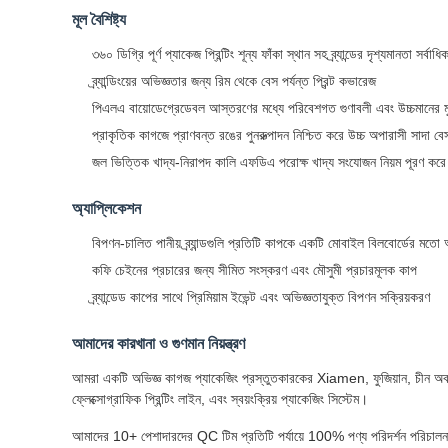
মূল বৈশিষ্ট্য
৩৬০ ডিগ্রি পূর্ণ প্যাকেজ প্রিন্টিং শূন্য ফাঁকা স্থান সহ ব্র্যান্ডের দৃশ্যমানতা সর্ব
ব্র্যান্ডিংয়ের অভিজ্ঞতার জন্য রিম থেকে বেস পর্যন্ত প্রিন্ট কভারেজ
পিএলএ বায়োডেগ্রেডেবল আস্তরণের মধ্যে পরিবেশগত গুণাবলী এবং উচ্চমানের মু
প্রাকৃতিক কাগজে প্রাণবন্ত রঙের পুনরুত্পাদন নিশ্চিত করে উচ্চ অপারাসী সাদা ব
জল ভিত্তিক খাদ্য-নিরাপদ কালি এফডিএ পরোক্ষ খাদ্য সংযোজন নিয়ম পূরণ করে
অ্যাপ্লিকেশন
বিপণন-চালিত পানীয় ব্র্যান্ডগুলি প্রতিটি কাপকে একটি মোবাইল বিলবোর্ডের মত
কফি চেইনের প্রচারের জন্য সীমিত সংস্করণ এবং মৌসুমী প্রচারমূলক কাপ
ব্র্যান্ডেড কাপের সাথে প্রিমিয়াম ইভেন্ট এবং অভিজ্ঞতাযুক্ত বিপণন সক্রিয়করণ
আমাদের কারখানা ও গুণমান নিয়ন্ত্রণ
আমরা একটি অভিজ্ঞ কাগজ প্যাকেজিং প্রস্তুতকারকের Xiamen, ফুজিয়ান, চীন অবস্
ফ্লেক্সোগ্রাফিক প্রিন্টিং লাইন, এবং স্বয়ংক্রিয় প্যাকেজিং সিস্টেম।
আমাদের 10+ পেশাদারদের QC টিম প্রতিটি পর্যায়ে 100% পণ্য পরিদর্শন পরিচাল