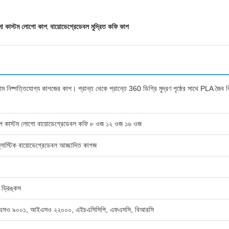
,
়ানো কাস্টম লোগো কাপ
বায়োডেগ্রেডেবল মুদ্রিত কফি কাপ
মিয়াম নিষ্পত্তিযোগ্য কাগজের কাপ। প্রান্ত থেকে প্রান্তে 360 ডিগ্রি মুদ্রণ পৃষ্ঠের সাথে PLA জ
র কাপ কাস্টম লোগো বায়োডেগ্রেডেবল কফি ৮ ওজ ১২ ওজ ১৬ ওজ
িক প্লাস্টিক বায়োডেগ্রেডেবল আচ্ছাদিত কাগজ
 ড্রিঙ্কস
 আইএসও ৯০০১, আইএসও ২২০০০, এইচএসিসিপি, এফএসসি, বিআরসি