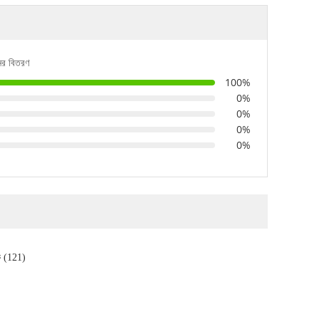
নের বিতরণ
100%
0%
0%
0%
0%
ক (121)