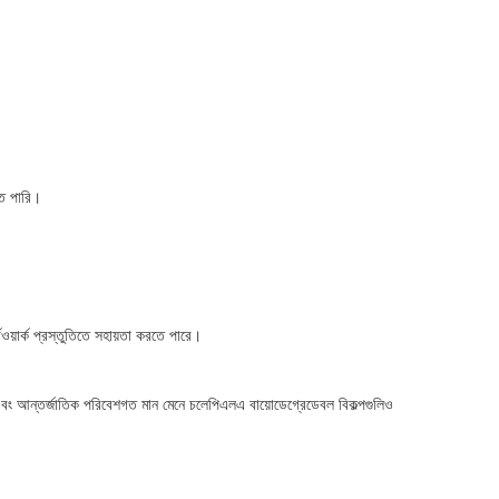
।
তে পারি।
়ার্ক প্রস্তুতিতে সহায়তা করতে পারে।
় এবং আন্তর্জাতিক পরিবেশগত মান মেনে চলেপিএলএ বায়োডেগ্রেডেবল বিকল্পগুলিও