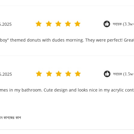
6.2025
সহায়ক (3.3w
wboy" themed donuts with dudes morning. They were perfect! Great 
6.2025
সহায়ক (1.5w
imes in my bathroom. Cute design and looks nice in my acrylic cont
ন কাগজের কাপ