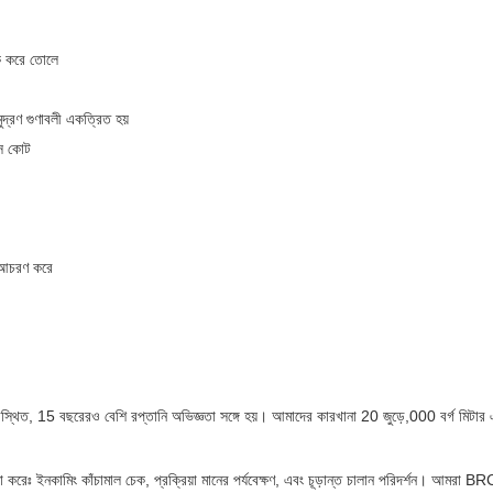
াধিক করে তোলে
দ্রণ গুণাবলী একত্রিত হয়
েস কোট
ো আচরণ করে
থিত, 15 বছরেরও বেশি রপ্তানি অভিজ্ঞতা সঙ্গে হয়। আমাদের কারখানা 20 জুড়ে,000 বর্গ মিটার এ
না করেঃ ইনকামিং কাঁচামাল চেক, প্রক্রিয়া মানের পর্যবেক্ষণ, এবং চূড়ান্ত চালান পরিদর্