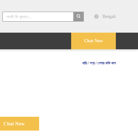
Bengali
search
Chat Now
বাড়ি
/
পণ্য
/
পেপার কফি কাপ
Chat Now