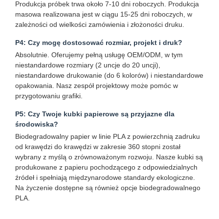
Produkcja próbek trwa około 7-10 dni roboczych. Produkcja
masowa realizowana jest w ciągu 15-25 dni roboczych, w
Torba papierowa z rączką
zależności od wielkości zamówienia i złożoności druku.
Worek papierowy na chleb
P4: Czy mogę dostosować rozmiar, projekt i druk?
Absolutnie. Oferujemy pełną usługę OEM/ODM, w tym
Pudełko z jedzeniem na wynos
niestandardowe rozmiary (2 uncje do 20 uncji),
niestandardowe drukowanie (do 6 kolorów) i niestandardowe
Niestandardowe pudełka na wypieki
opakowania. Nasz zespół projektowy może pomóc w
przygotowaniu grafiki.
niestandardowe pudełko papierowe
P5: Czy Twoje kubki papierowe są przyjazne dla
Puchar jednorazowego użytku z tworzyw sztucznych
środowiska?
Biodegradowalny papier w linie PLA z powierzchnią zadruku
Papierowa serwetka
od krawędzi do krawędzi w zakresie 360 ​​stopni został
wybrany z myślą o zrównoważonym rozwoju. Nasze kubki są
Papier do owijania
produkowane z papieru pochodzącego z odpowiedzialnych
źródeł i spełniają międzynarodowe standardy ekologiczne.
opakowania do żywności i napojów
Na życzenie dostępne są również opcje biodegradowalnego
PLA.