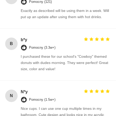
Pomocny (121)
Exactly as described will be using them in a week. Will
put up an update after using them with hot drinks.
b*y
B
Pomocny (3.3w+)
I purchased these for our school's "Cowboy" themed
donuts with dudes morning. They were perfect! Great
size, color and value!
N*y
N
Pomocny (1.5w+)
Nice cups. I can use one cup multiple times in my
bathroom. Cute design and looks nice in my acrylic