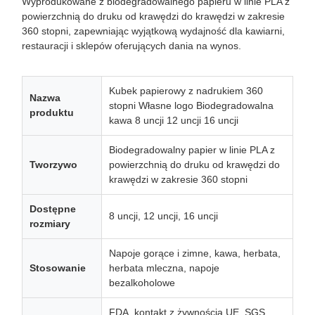
Wyprodukowane z biodegradowalnego papieru w linie PLA z
powierzchnią do druku od krawędzi do krawędzi w zakresie
360 ​​stopni, zapewniając wyjątkową wydajność dla kawiarni,
restauracji i sklepów oferujących dania na wynos.
Kubek papierowy z nadrukiem 360
Nazwa
stopni Własne logo Biodegradowalna
produktu
kawa 8 uncji 12 uncji 16 uncji
Biodegradowalny papier w linie PLA z
Tworzywo
powierzchnią do druku od krawędzi do
krawędzi w zakresie 360 ​​stopni
Dostępne
8 uncji, 12 uncji, 16 uncji
rozmiary
Napoje gorące i zimne, kawa, herbata,
Stosowanie
herbata mleczna, napoje
bezalkoholowe
FDA, kontakt z żywnością UE, SGS,