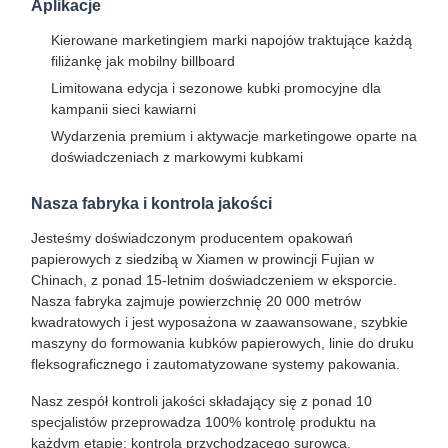
Aplikacje
Kierowane marketingiem marki napojów traktujące każdą
filiżankę jak mobilny billboard
Limitowana edycja i sezonowe kubki promocyjne dla
kampanii sieci kawiarni
Wydarzenia premium i aktywacje marketingowe oparte na
doświadczeniach z markowymi kubkami
Nasza fabryka i kontrola jakości
Jesteśmy doświadczonym producentem opakowań
papierowych z siedzibą w Xiamen w prowincji Fujian w
Chinach, z ponad 15-letnim doświadczeniem w eksporcie.
Nasza fabryka zajmuje powierzchnię 20 000 metrów
kwadratowych i jest wyposażona w zaawansowane, szybkie
maszyny do formowania kubków papierowych, linie do druku
fleksograficznego i zautomatyzowane systemy pakowania.
Do Domu
Produkty
O Nas
Wycieczka
Nasz zespół kontroli jakości składający się z ponad 10
Po Fabryce
specjalistów przeprowadza 100% kontrolę produktu na
każdym etapie: kontrola przychodzącego surowca,