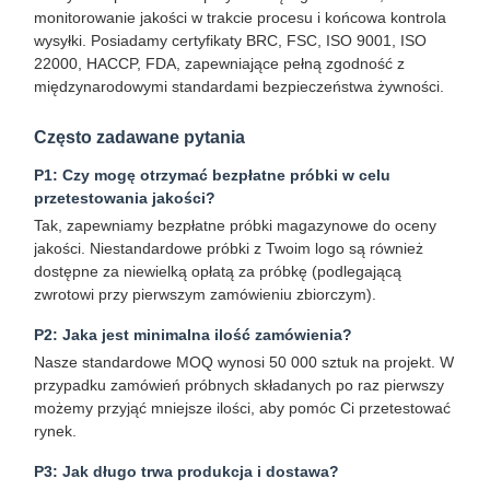
monitorowanie jakości w trakcie procesu i końcowa kontrola
wysyłki. Posiadamy certyfikaty BRC, FSC, ISO 9001, ISO
22000, HACCP, FDA, zapewniające pełną zgodność z
międzynarodowymi standardami bezpieczeństwa żywności.
Kontrola
Skontaktuj
Aktualności
Sprawy
Jakości
Się Z Nami
Często zadawane pytania
P1: Czy mogę otrzymać bezpłatne próbki w celu
przetestowania jakości?
Tak, zapewniamy bezpłatne próbki magazynowe do oceny
jakości. Niestandardowe próbki z Twoim logo są również
Rozmawiaj
dostępne za niewielką opłatą za próbkę (podlegającą
Teraz.
zwrotowi przy pierwszym zamówieniu zbiorczym).
P2: Jaka jest minimalna ilość zamówienia?
Papierowa filiżanka do kawy
Nasze standardowe MOQ wynosi 50 000 sztuk na projekt. W
przypadku zamówień próbnych składanych po raz pierwszy
papierowy kubek do lodów
możemy przyjąć mniejsze ilości, aby pomóc Ci przetestować
rynek.
Jednorazowa miska papierowa
P3: Jak długo trwa produkcja i dostawa?
papierowy kubek do zupy