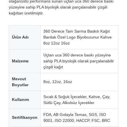
olağanüstü performans sunan uçtan uca 360 derece baskı
yüzeyine sahip PLA biyolojik olarak parçalanabilir çizgili
kağıttan üretilmiştir.
360 Derece Tam Sarma Baskılı Kağıt
Ürün Adı
Bardak Özel Logo Biyobozunur Kahve
8oz 12oz 16oz
Uçtan uca 360 derece baskı yüzeyine
Malzeme
sahip PLA biyolojik olarak parçalanabilir
çizgili kağıt
Mevcut
8oz, 12oz, 16oz
Boyutlar
Sıcak & Soğuk İçecekler, Kahve, Çay,
Kullanım
Sütlü Çay, Alkolsüz İçecekler
FDA, AB Gıdayla Temas, SGS, ISO
Sertifikasyon
9001, ISO 22000, HACCP, FSC, BRC