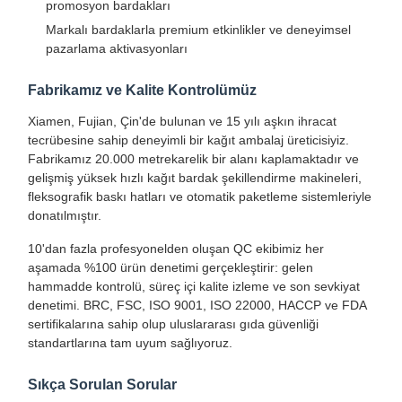
promosyon bardakları
Markalı bardaklarla premium etkinlikler ve deneyimsel
pazarlama aktivasyonları
Fabrikamız ve Kalite Kontrolümüz
Xiamen, Fujian, Çin'de bulunan ve 15 yılı aşkın ihracat
tecrübesine sahip deneyimli bir kağıt ambalaj üreticisiyiz.
Fabrikamız 20.000 metrekarelik bir alanı kaplamaktadır ve
gelişmiş yüksek hızlı kağıt bardak şekillendirme makineleri,
fleksografik baskı hatları ve otomatik paketleme sistemleriyle
donatılmıştır.
10'dan fazla profesyonelden oluşan QC ekibimiz her
aşamada %100 ürün denetimi gerçekleştirir: gelen
hammadde kontrolü, süreç içi kalite izleme ve son sevkiyat
denetimi. BRC, FSC, ISO 9001, ISO 22000, HACCP ve FDA
sertifikalarına sahip olup uluslararası gıda güvenliği
standartlarına tam uyum sağlıyoruz.
Evde
Ürün
Hakkımızda
Fabrika Turu
Sıkça Sorulan Sorular