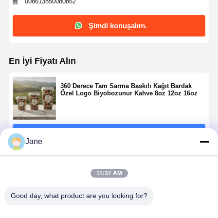
008613850080862
Şimdi konuşalım.
En İyi Fiyatı Alın
360 Derece Tam Sarma Baskılı Kağıt Bardak
Özel Logo Biyobozunur Kahve 8oz 12oz 16oz
Devam et
Jane
Önerilen Ürünler
11:37 AM
Good day, what product are you looking for?