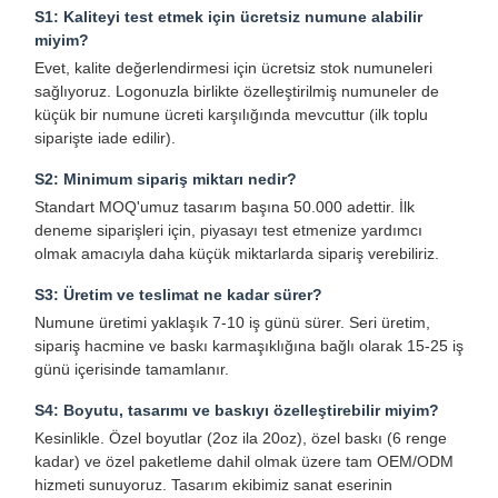
S1: Kaliteyi test etmek için ücretsiz numune alabilir
miyim?
Evet, kalite değerlendirmesi için ücretsiz stok numuneleri
Kalite Kontrol
Bizimle
Haberler
Davalar
sağlıyoruz. Logonuzla birlikte özelleştirilmiş numuneler de
İletişim
küçük bir numune ücreti karşılığında mevcuttur (ilk toplu
siparişte iade edilir).
S2: Minimum sipariş miktarı nedir?
Standart MOQ'umuz tasarım başına 50.000 adettir. İlk
deneme siparişleri için, piyasayı test etmenize yardımcı
Şimdi
olmak amacıyla daha küçük miktarlarda sipariş verebiliriz.
Konuşalım.
S3: Üretim ve teslimat ne kadar sürer?
Numune üretimi yaklaşık 7-10 iş günü sürer. Seri üretim,
Kağıt Kahve Fincanı
sipariş hacmine ve baskı karmaşıklığına bağlı olarak 15-25 iş
günü içerisinde tamamlanır.
kağıt dondurma bardağı
S4: Boyutu, tasarımı ve baskıyı özelleştirebilir miyim?
Tek kullanımlık kağıt kase
Kesinlikle. Özel boyutlar (2oz ila 20oz), özel baskı (6 renge
kadar) ve özel paketleme dahil olmak üzere tam OEM/ODM
kağıt çorba bardağı
hizmeti sunuyoruz. Tasarım ekibimiz sanat eserinin