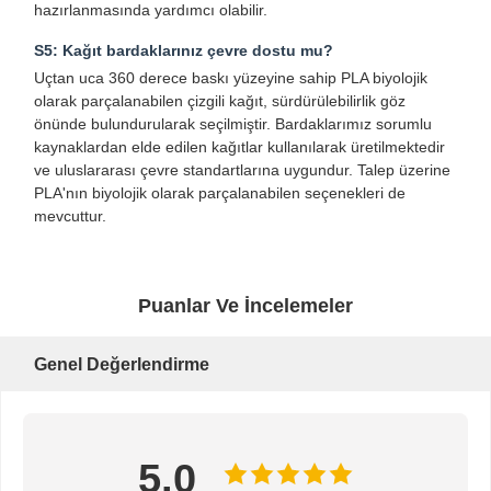
hazırlanmasında yardımcı olabilir.
Saplı kağıt torba
S5: Kağıt bardaklarınız çevre dostu mu?
Ekmek kağıt torbası
Uçtan uca 360 derece baskı yüzeyine sahip PLA biyolojik
olarak parçalanabilen çizgili kağıt, sürdürülebilirlik göz
Yemek Kutusu
önünde bulundurularak seçilmiştir. Bardaklarımız sorumlu
kaynaklardan elde edilen kağıtlar kullanılarak üretilmektedir
Özel fırın kutuları
ve uluslararası çevre standartlarına uygundur. Talep üzerine
PLA'nın biyolojik olarak parçalanabilen seçenekleri de
özelleştirilmiş kağit kutu
mevcuttur.
Tek kullanımlık plastik bardak
Yazdırılmış Kağıt Peçete
Puanlar Ve İncelemeler
Deli Kağıdı
Genel Değerlendirme
yiyecek ve içecek ambalajı
5.0