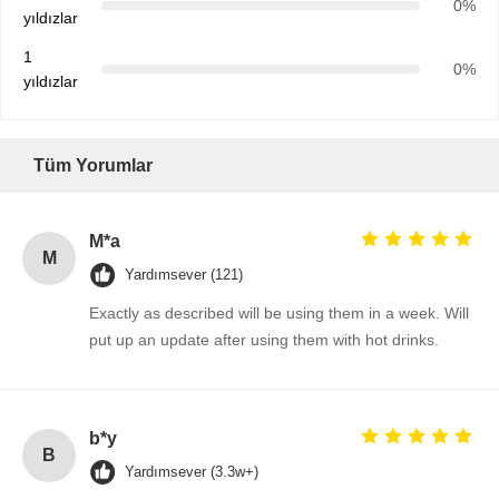
0%
yıldızlar
1
0%
yıldızlar
Tüm Yorumlar
M*a
M
Yardımsever (121)
Exactly as described will be using them in a week. Will
put up an update after using them with hot drinks.
b*y
B
Yardımsever (3.3w+)