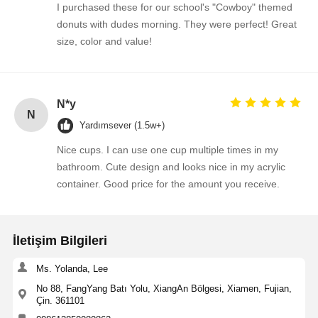
I purchased these for our school's "Cowboy" themed
donuts with dudes morning. They were perfect! Great
size, color and value!
N*y
N
Yardımsever (1.5w+)
Nice cups. I can use one cup multiple times in my
bathroom. Cute design and looks nice in my acrylic
container. Good price for the amount you receive.
İletişim Bilgileri
Ms. Yolanda, Lee
No 88, FangYang Batı Yolu, XiangAn Bölgesi, Xiamen, Fujian,
Çin. 361101