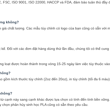
BRC, FSC, ISO 9001, ISO 22000, HACCP và FDA, đảm bảo tuân thủ đầy đ
ượng không?
giá chất lượng. Các mẫu tùy chỉnh có logo của bạn cũng có sẵn với m
 kế. Đối với các đơn đặt hàng dùng thử lần đầu, chúng tôi có thể cung
g loạt được hoàn thành trong vòng 15-25 ngày làm việc tùy thuộc vào 
 không?
ồm kích thước tùy chỉnh (2oz đến 20oz), in tùy chỉnh (tối đa 6 màu) v
 không?
ộ từ cạnh này sang cạnh khác được lựa chọn có tính đến tính bền vững
tùy chọn phân hủy sinh học PLA cũng có sẵn theo yêu cầu.