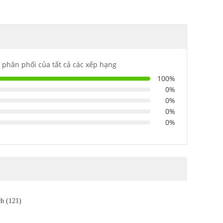
 phân phối của tất cả các xếp hạng
100%
0%
0%
0%
0%
ch (121)