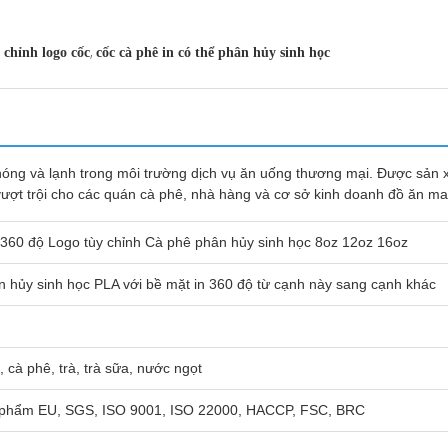
,
 chỉnh logo cốc
cốc cà phê in có thể phân hủy sinh học
nóng và lạnh trong môi trường dịch vụ ăn uống thương mại. Được sản x
vượt trội cho các quán cà phê, nhà hàng và cơ sở kinh doanh đồ ăn ma
 360 độ Logo tùy chỉnh Cà phê phân hủy sinh học 8oz 12oz 16oz
ân hủy sinh học PLA với bề mặt in 360 độ từ cạnh này sang cạnh khác
 cà phê, trà, trà sữa, nước ngọt
c phẩm EU, SGS, ISO 9001, ISO 22000, HACCP, FSC, BRC