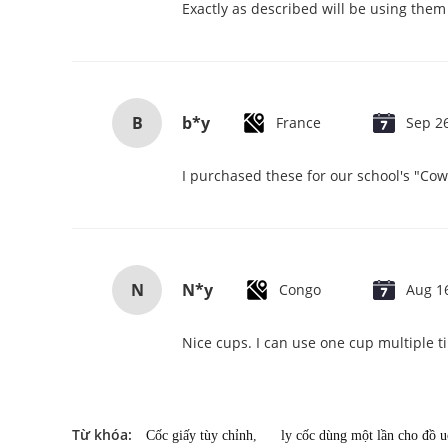
Exactly as described will be using them
B
b*y
France
Sep 2
I purchased these for our school's "Co
N
N*y
Congo
Aug 1
Nice cups. I can use one cup multiple t
Từ khóa:
Cốc giấy tùy chỉnh
,
ly cốc dùng một lần cho đồ 