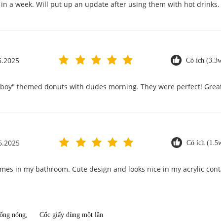
 in a week. Will put up an update after using them with hot drinks.
6.2025
Có ích (3.3
wboy" themed donuts with dudes morning. They were perfect! Great 
6.2025
Có ích (1.5
imes in my bathroom. Cute design and looks nice in my acrylic cont
uống nóng
,
Cốc giấy dùng một lần