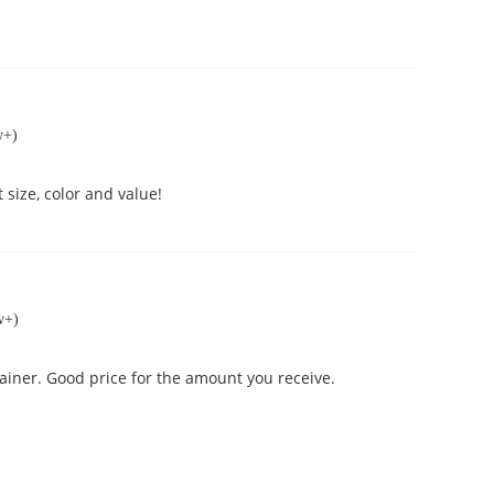
w+)
size, color and value!
w+)
ainer. Good price for the amount you receive.