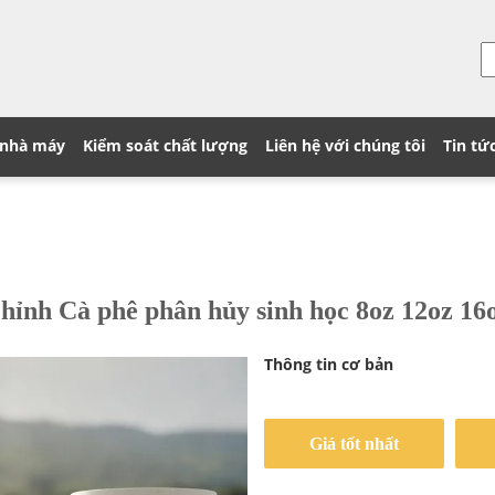
 nhà máy
Kiểm soát chất lượng
Liên hệ với chúng tôi
Tin tứ
chỉnh Cà phê phân hủy sinh học 8oz 12oz 16
Thông tin cơ bản
Giá tốt nhất