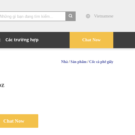
Vietnamese
search
c
Các trường hợp
Chat Now
Nhà
/
Sản phẩm
/
Cốc cà phê giấy
oz
Chat Now