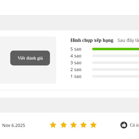
Sau đây là
Hình chụp xếp hạng
5 sao
4 sao
Viết đánh giá
3 sao
2 sao
1 sao
Nov 6.2025
Có í