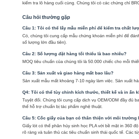
kiểm tra lô hàng cuối cùng. Chúng tôi có các chứng chỉ 
Câu hỏi thường gặp
Câu 1: Tôi có thể lấy mẫu miễn phí để kiểm tra chất l
Có, chúng tôi cung cấp mẫu chứng khoán miễn phí để đánh 
số lượng lớn đầu tiên).
Câu 2: Số lượng đặt hàng tối thiểu là bao nhiêu?
MOQ tiêu chuẩn của chúng tôi là 50.000 chiếc cho mỗi thiết
Câu 3: Sản xuất và giao hàng mất bao lâu?
Sản xuất mẫu mất khoảng 7-10 ngày làm việc. Sản xuất hàn
Q4: Tôi có thể tùy chỉnh kích thước, thiết kế và in ấn
Tuyệt đối. Chúng tôi cung cấp dịch vụ OEM/ODM đầy đủ bao g
thể hỗ trợ chuẩn bị tác phẩm nghệ thuật.
Câu 5: Cốc giấy của bạn có thân thiện với môi trường
Giấy lót có thể phân hủy sinh học PLA với bề mặt in 360 đ
rõ ràng và tuân thủ các tiêu chuẩn sinh thái quốc tế. Các 