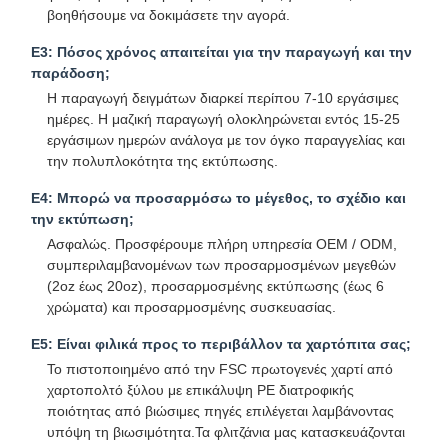
Κούπα σούπας από χαρτί
βοηθήσουμε να δοκιμάσετε την αγορά.
Ε3: Πόσος χρόνος απαιτείται για την παραγωγή και την
Χάρτινη τσάντα με λαβή
παράδοση;
Χάρτινη σακούλα για ψωμί
Η παραγωγή δειγμάτων διαρκεί περίπου 7-10 εργάσιμες
ημέρες. Η μαζική παραγωγή ολοκληρώνεται εντός 15-25
Κουτί Φαγητού Παραλαβής
εργάσιμων ημερών ανάλογα με τον όγκο παραγγελίας και
την πολυπλοκότητα της εκτύπωσης.
Τυποποιημένα κουτιά αρτοποιίας
Ε4: Μπορώ να προσαρμόσω το μέγεθος, το σχέδιο και
την εκτύπωση;
προσαρμοσμένο χάρτινο κουτί
Ασφαλώς. Προσφέρουμε πλήρη υπηρεσία OEM / ODM,
συμπεριλαμβανομένων των προσαρμοσμένων μεγεθών
μίας χρήσης πλαστικό φλυτζάνι
(2oz έως 20oz), προσαρμοσμένης εκτύπωσης (έως 6
χρώματα) και προσαρμοσμένης συσκευασίας.
Τυποποιημένη χαρτοπετσέτα
Ε5: Είναι φιλικά προς το περιβάλλον τα χαρτόπιτα σας;
Χάρτινο περιτύλιγμα
Το πιστοποιημένο από την FSC πρωτογενές χαρτί από
χαρτοπολτό ξύλου με επικάλυψη PE διατροφικής
συσκευασίες τροφίμων και ποτών
ποιότητας από βιώσιμες πηγές επιλέγεται λαμβάνοντας
υπόψη τη βιωσιμότητα.Τα φλιτζάνια μας κατασκευάζονται