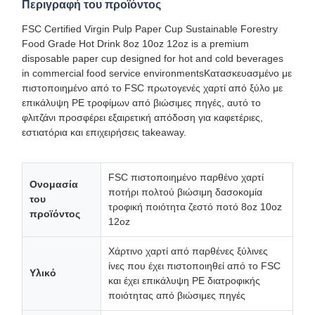
Περιγραφή του προϊόντος
FSC Certified Virgin Pulp Paper Cup Sustainable Forestry
Food Grade Hot Drink 8oz 10oz 12oz is a premium
disposable paper cup designed for hot and cold beverages
in commercial food service environmentsΚατασκευασμένο με
πιστοποιημένο από το FSC πρωτογενές χαρτί από ξύλο με
επικάλυψη PE τροφίμων από βιώσιμες πηγές, αυτό το
φλιτζάνι προσφέρει εξαιρετική απόδοση για καφετέριες,
εστιατόρια και επιχειρήσεις takeaway.
FSC πιστοποιημένο παρθένο χαρτί
Ονομασία
ποτήρι πολτού βιώσιμη δασοκομία
του
τροφική ποιότητα ζεστό ποτό 8oz 10oz
προϊόντος
12oz
Χάρτινο χαρτί από παρθένες ξύλινες
ίνες που έχει πιστοποιηθεί από το FSC
Υλικό
και έχει επικάλυψη PE διατροφικής
ποιότητας από βιώσιμες πηγές