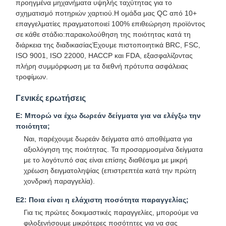
προηγμένα μηχανήματα υψηλής ταχύτητας για το
σχηματισμό ποτηριών χαρτιού.Η ομάδα μας QC από 10+
επαγγελματίες πραγματοποιεί 100% επιθεώρηση προϊόντος
σε κάθε στάδιο:παρακολούθηση της ποιότητας κατά τη
διάρκεια της διαδικασίαςΈχουμε πιστοποιητικά BRC, FSC,
ISO 9001, ISO 22000, HACCP και FDA, εξασφαλίζοντας
Έλεγχος
Επικοινωνήσ
Ειδήσεις
Υποθέσεις
πλήρη συμμόρφωση με τα διεθνή πρότυπα ασφάλειας
Ποιότητας
Τε Μαζί Μας
τροφίμων.
Γενικές ερωτήσεις
Ε: Μπορώ να έχω δωρεάν δείγματα για να ελέγξω την
ποιότητα;
Συνομιλία
Ναι, παρέχουμε δωρεάν δείγματα από αποθέματα για
Τώρα
αξιολόγηση της ποιότητας. Τα προσαρμοσμένα δείγματα
με το λογότυπό σας είναι επίσης διαθέσιμα με μικρή
Κούπα καφέ από χαρτί
χρέωση δειγματοληψίας (επιστρεπτέα κατά την πρώτη
χονδρική παραγγελία).
Φλυτζάνι εγγράφου παγωτού
Ε2: Ποια είναι η ελάχιστη ποσότητα παραγγελίας;
Μίας χρήσης ΚΥΠΕΛΛΟ ΕΓΓΡΑΦΟΥ
Για τις πρώτες δοκιμαστικές παραγγελίες, μπορούμε να
φιλοξενήσουμε μικρότερες ποσότητες για να σας