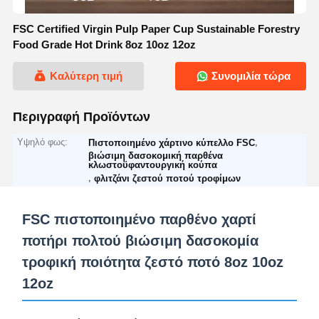
FSC Certified Virgin Pulp Paper Cup Sustainable Forestry
Food Grade Hot Drink 8oz 10oz 12oz
Καλύτερη τιμή
Συνομιλία τώρα
Περιγραφή Προϊόντων
Υψηλό φως:
,
Πιστοποιημένο χάρτινο κύπελλο FSC
βιώσιμη δασοκομική παρθένα
κλωστοϋφαντουργική κούπα
,
φλιτζάνι ζεστού ποτού τροφίμων
FSC πιστοποιημένο παρθένο χαρτί
ποτήρι πολτού βιώσιμη δασοκομία
τροφική ποιότητα ζεστό ποτό 8oz 10oz
12oz