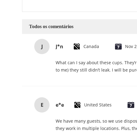
Todos os comentários
J
J*n
Canada
Nov 2
What can I say about these cups. They’r
to me) they still didn’t leak. I will be p
E
e*e
United States
We have many guests, so we use disposa
they work in multiple locations. Plus, th