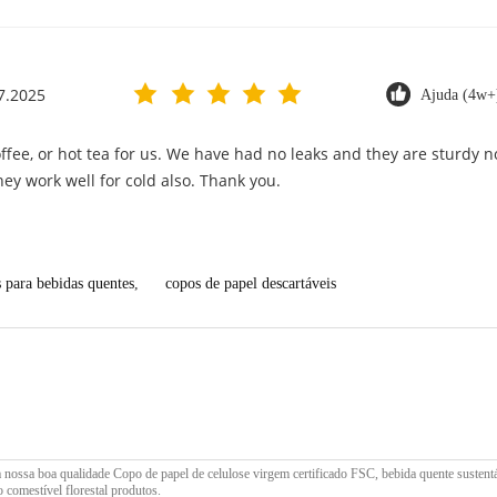
7.2025
Ajuda (4w+
offee, or hot tea for us. We have had no leaks and they are sturdy
hey work well for cold also. Thank you.
s para bebidas quentes
,
copos de papel descartáveis