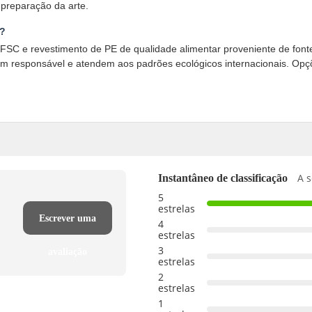
 preparação da arte.
s?
FSC e revestimento de PE de qualidade alimentar proveniente de fontes
m responsável e atendem aos padrões ecológicos internacionais. Opçõ
A s
Instantâneo de classificação
5
estrelas
Escrever uma
4
estrelas
3
avaliação
estrelas
2
estrelas
1