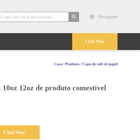
Portuguese
search
Chat Now
Casa
/
Produtos
/
Copo de café de papel
z 10oz 12oz de produto comestível
Chat Now