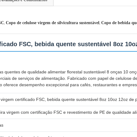
,
,
FSC
Copo de celulose virgem de silvicultura sustentável
Copo de bebida que
ficado FSC, bebida quente sustentável 8oz 10oz
as quentes de qualidade alimentar florestal sustentável 8 onças 10 o
rciais de serviços de alimentação. Fabricado com papel de celulose d
opo oferece desempenho excepcional para cafés, restaurantes e empres
virgem certificado FSC, bebida quente sustentável 8oz 10oz 12oz de pr
ira virgem com certificação FSC e revestimento de PE de qualidade ali
as