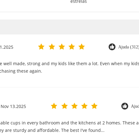
estrelas
1.2025
Ajuda (312
e well made, strong and my kids like them a lot. Even when my kid
urchasing these again.
Nov 13.2025
Ajud
ble cups in every bathroom and the kitchens at 2 homes. These are 
ey are sturdy and affordable. The best I've found...