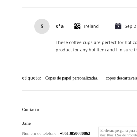
S
s*a
Ireland
Sep 2
These coffee cups are perfect for hot c
product for any hot item and I'm sure t
etiqueta:
Copas de papel personalizadas
,
copos descartávei
Contacto
Jane
Número de telefone :
+8613850080862