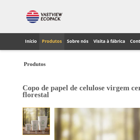
Início
Produtos
Sobre nós
Visita à fábrica
Cont
Produtos
Copo de papel de celulose virgem ce
florestal