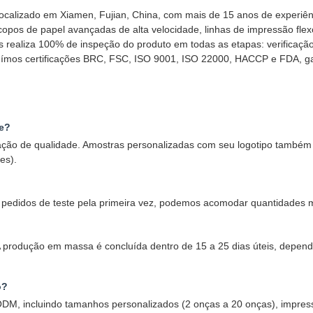
ocalizado em Xiamen, Fujian, China, com mais de 15 anos de experiê
pos de papel avançadas de alta velocidade, linhas de impressão fle
is realiza 100% de inspeção do produto em todas as etapas: verificaç
uímos certificações BRC, FSC, ISO 9001, ISO 22000, HACCP e FDA, gar
de?
iação de qualidade. Amostras personalizadas com seu logotipo tamb
es).
edidos de teste pela primeira vez, podemos acomodar quantidades m
. A produção em massa é concluída dentro de 15 a 25 dias úteis, depe
o?
M, incluindo tamanhos personalizados (2 onças a 20 onças), impress