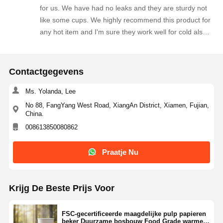
for us. We have had no leaks and they are sturdy not
like some cups. We highly recommend this product for
any hot item and I'm sure they work well for cold also.
Thank you.
Contactgegevens
Ms. Yolanda, Lee
No 88, FangYang West Road, XiangAn District, Xiamen, Fujian,
China.
008613850080862
Praatje Nu
Krijg De Beste Prijs Voor
FSC-gecertificeerde maagdelijke pulp papieren
beker Duurzame bosbouw Food Grade warme