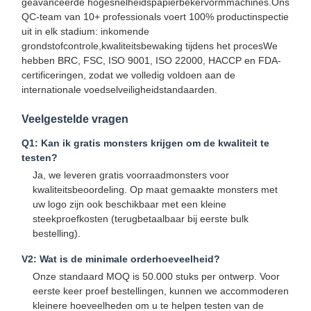
geavanceerde hogesnelheidspapierbekervormmachines.Ons
QC-team van 10+ professionals voert 100% productinspectie
uit in elk stadium: inkomende
grondstofcontrole,kwaliteitsbewaking tijdens het procesWe
Kwaliteitscont
Neem
Nieuws
Gevallen
hebben BRC, FSC, ISO 9001, ISO 22000, HACCP en FDA-
Role
Contact Met
certificeringen, zodat we volledig voldoen aan de
Ons Op
internationale voedselveiligheidstandaarden.
Veelgestelde vragen
Q1: Kan ik gratis monsters krijgen om de kwaliteit te
testen?
Praatje Nu
Ja, we leveren gratis voorraadmonsters voor
kwaliteitsbeoordeling. Op maat gemaakte monsters met
Papieren koffiebeker
uw logo zijn ook beschikbaar met een kleine
steekproefkosten (terugbetaalbaar bij eerste bulk
Roomijsdocument Kop
bestelling).
V2: Wat is de minimale orderhoeveelheid?
Beschikbare DOCUMENT KOM
Onze standaard MOQ is 50.000 stuks per ontwerp. Voor
papiersoepbeker
eerste keer proef bestellingen, kunnen we accommoderen
kleinere hoeveelheden om u te helpen testen van de