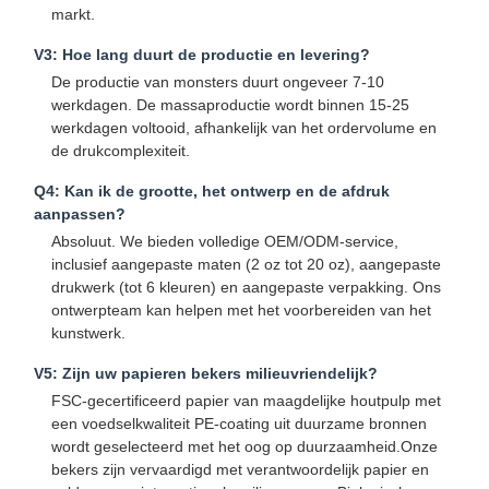
Papieren zak met handvat
markt.
V3: Hoe lang duurt de productie en levering?
Papieren broodzak
De productie van monsters duurt ongeveer 7-10
Takeout Food Box
werkdagen. De massaproductie wordt binnen 15-25
werkdagen voltooid, afhankelijk van het ordervolume en
Op maat gemaakte bakkistjes
de drukcomplexiteit.
Q4: Kan ik de grootte, het ontwerp en de afdruk
aangepaste papieren doos
aanpassen?
Absoluut. We bieden volledige OEM/ODM-service,
beschikbare plastic kop
inclusief aangepaste maten (2 oz tot 20 oz), aangepaste
drukwerk (tot 6 kleuren) en aangepaste verpakking. Ons
Afgedrukte servetten
ontwerpteam kan helpen met het voorbereiden van het
kunstwerk.
Deli Wrap Papier
V5: Zijn uw papieren bekers milieuvriendelijk?
verpakkingen voor levensmiddelen en dranken
FSC-gecertificeerd papier van maagdelijke houtpulp met
een voedselkwaliteit PE-coating uit duurzame bronnen
wordt geselecteerd met het oog op duurzaamheid.Onze
bekers zijn vervaardigd met verantwoordelijk papier en